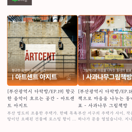
시간들. 이 모든 경험이 동네
고 그 단합을 응원하기 위해 마련되었
이어집니다. 책과 영화, 음악과 빵이
습니다. ✅ 참여방법 1. 다락방 공식 인
만나 누구에게나 열려 있는 
스타그램 @darakbangbusancity -> 팔
터. 여기, ‘무사이’에서는 서
로우 2. 여러분의 공동체 활동을 릴스
이 문화가 되어 흘러가고 있
로 촬영 3. 릴스 업로드 시 아래 계정
언급 @darakbangbusancity,
@busancity 4. 아래 해시태그를 포함
하여 업로드 #다락방캠페인 #부산다
락방 #다락방 #공동체 #모임 📅 공모
기간 2025년 8월 25일(월) ~ 10월 17
일(금) 🏆 1등 팀에게는 단합을 위한
30만원 상당의 풀빌라 이용권을 드립
니다! 🙌 총 20팀 선정! 지금 바로 도전
해보세요! 🏆 시상내역 (총 20팀 선정)
1등 (1팀): 30만원 상당 풀빌라 이용권
[부산광역시 다락방/EP.19] 향긋
[부산광역시 다락방/EP.1
2등 (5팀): 총 10만원 상당 식사권 4장
3등 (14팀): 2만원 상당의 커피 기프티
한 음악이 흐르는 공간 - 아트센
책으로 마음을 나누는 동
콘
트 아지트
표 - 사과나무 그림책방
부산 영도의 조용한 주택가. 한때 목욕
부산 서구의 주택가 사이, 작은 책방
탕이던 오래된 건물에 로스팅 향이 퍼
하나가 문을 열었습니다. 지나치기 쉬
지며 사람들이 하나둘 모이기 시작했
운 길목이지만, 발길을 멈추면 느껴지
습니다. ​ 아트센트 아지트는 이름처럼
는 조용한 기운. ‘사과나무 그림책