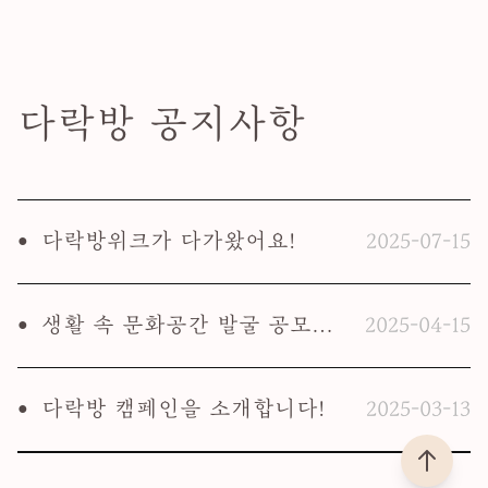
일상 속에서도 특별한 감각을 전하고
방’은 이웃과 감정을 나누기 위해 만들
자 만들어졌습니다. 커피와 예술이 어
어진 공간입니다.
우러진 이곳에서, 일상은 조금 더 풍요
로워집니다.
다락방 공지사항
다락방위크가 다가왔어요!
2025-07-15
●
생활 속 문화공간 발굴 공모전 [문화공간 다락방 찾기]
2025-04-15
●
다락방 캠페인을 소개합니다!
2025-03-13
●